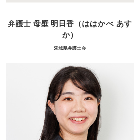
弁護士 母壁 明日香（ははかべ あす
か）
茨城県弁護士会