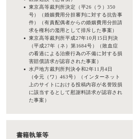
東京高等裁判所決定（平26（ラ）350
号）（婚姻費用分担審判に対する抗告事
件）（有責配偶者からの婚姻費用分担請
求を権利の濫用として排斥した事案）
東京高等裁判所平成27年10月15日判決
（平成27年（ネ）第1684号）（敗血症
の看過による治療行為の不備に対する損
害賠償請求が認容された事案）
水戸地方裁判所判決令和2年11月4日
（令元（ワ）463号）（インターネット
上のサイトにおける投稿内容が名誉毀損
に該当するとして慰謝料請求が認容され
た事案）
書籍執筆等