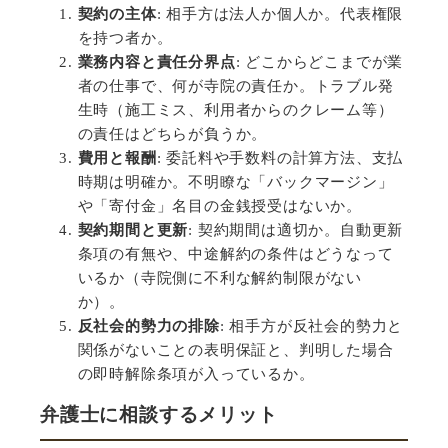
契約の主体
:
相手方は法人か個人か。代表権限
を持つ者か。
業務内容と責任分界点
:
どこからどこまでが業
者の仕事で、何が寺院の責任か。トラブル発
生時（施工ミス、利用者からのクレーム等）
の責任はどちらが負うか。
費用と報酬
:
委託料や手数料の計算方法、支払
時期は明確か。不明瞭な「バックマージン」
や「寄付金」名目の金銭授受はないか。
契約期間と更新
:
契約期間は適切か。自動更新
条項の有無や、中途解約の条件はどうなって
いるか（寺院側に不利な解約制限がない
か）。
反社会的勢力の排除
:
相手方が反社会的勢力と
関係がないことの表明保証と、判明した場合
の即時解除条項が入っているか。
弁護士に相談するメリット