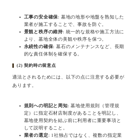
工事の安全確保
:
墓地の地形や地盤を熟知した
業者が施工することで、事故を防ぐ。
景観と秩序の維持
:
統一的な規格や施工方法に
より、墓地全体の美観や秩序を保つ。
永続性の確保
:
墓石のメンテナンスなど、長期
的な責任体制を確保する。
(2)
契約時の留意点
適法とされるためには、以下の点に注意する必要が
あります。
規則への明記と周知
:
墓地使用規則（管理規
定）に指定石材店制度があることを明記し、
墓地使用契約を結ぶ前に利用者に重要事項と
して説明すること。
業者の選定
: 1
社独占ではなく、複数の指定業